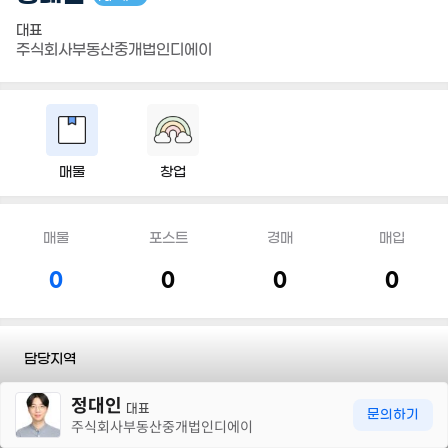
대표
주식회사부동산중개법인디에이
매물
창업
매물
포스트
경매
매입
0
0
0
0
담당지역
30m
정대인
전화
010 5450 0609
대표
문의하기
주식회사부동산중개법인디에이