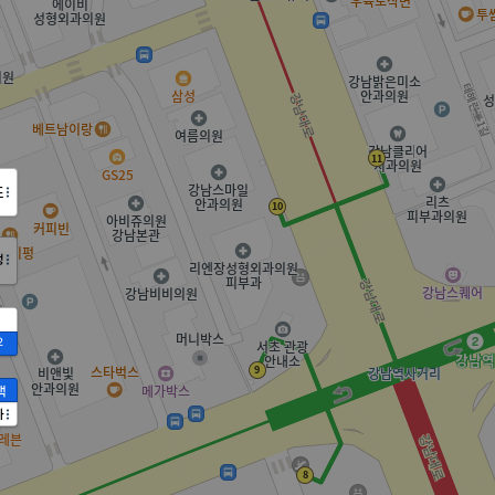
도
정
2
액
가