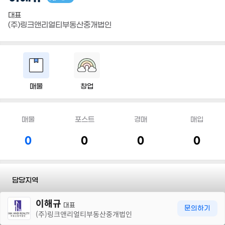
대표
(주)링크앤리얼티부동산중개법인
매물
창업
매물
포스트
경매
매입
0
0
0
0
담당지역
30m
이해규
전화
010 6222 0050
대표
문의하기
(주)링크앤리얼티부동산중개법인