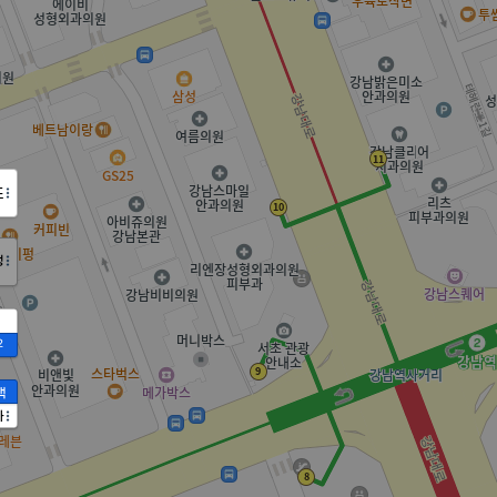
도
정
2
액
가