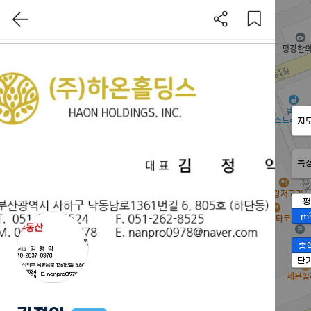
지
측
평
m
총
단