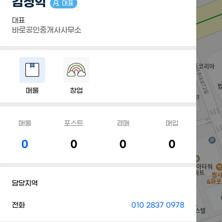
김정익
대표
대표
바로공인중개사사무소
매물
창업
매물
포스트
경매
매입
0
0
0
0
담당지역
전화
010 2837 0978