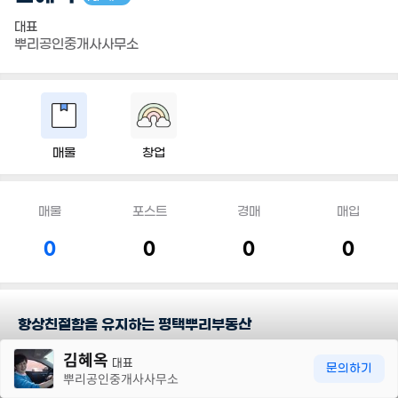
대표
뿌리공인중개사사무소
매물
창업
매물
포스트
경매
매입
0
0
0
0
항상친절함을 유지하는 평택뿌리부동산
30m
김혜옥
대표
담당지역
문의하기
뿌리공인중개사사무소