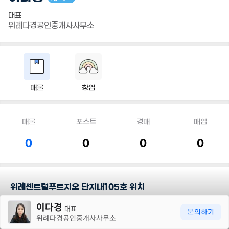
대표
위례다경공인중개사사무소
매물
창업
매물
포스트
경매
매입
0
0
0
0
위례센트럴푸르지오 단지내105호 위치
30m
이다경
대표
담당지역
문의하기
위례다경공인중개사사무소