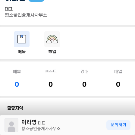
대표
황소공인중개사사무소
매물
창업
매물
포스트
경매
매입
0
0
0
0
담당지역
30m
이라영
전화
010 9655 4788
대표
문의하기
황소공인중개사사무소