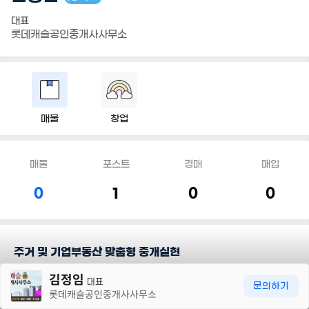
대표
롯데캐슬공인중개사사무소
매물
창업
매물
포스트
경매
매입
0
1
0
0
주거 및 기업부동산 맞춤형 중개실현
30m
김정임
환영합니다, 아파트 오피스텔 공장 빌딩 토지 경매 NPL
대표
문의하기
롯데캐슬공인중개사사무소
기업정보조사대행 맞춤형부동산