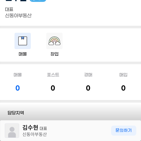
대표
신동아부동산
매물
창업
매물
포스트
경매
매입
0
0
0
0
담당지역
30m
김수현
전화
010 2651 4745
대표
문의하기
신동아부동산