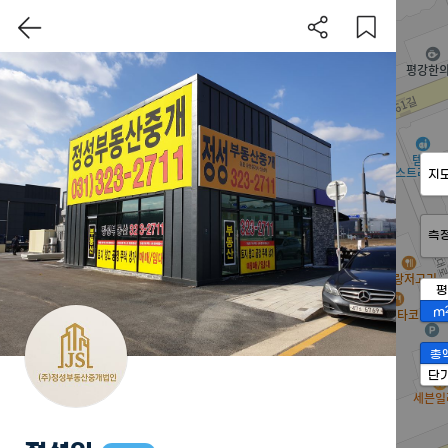
지
측
평
m
총
단