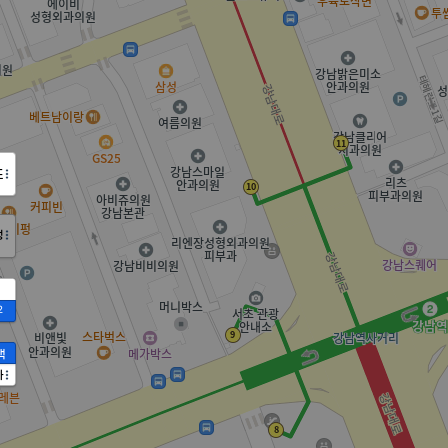
도
정
2
액
가