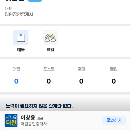
대표
더원공인중개사
매물
창업
매물
포스트
경매
매입
0
0
0
0
노력이 필요하지 않은 관계란 없다.
30m
이창용
대표
담당지역
문의하기
더원공인중개사