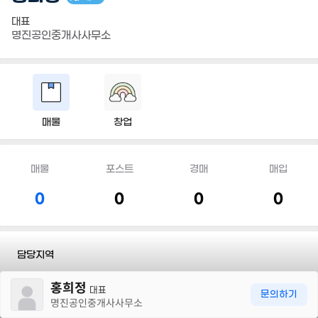
대표
명진공인중개사사무소
매물
창업
매물
포스트
경매
매입
0
0
0
0
담당지역
30m
홍희정
전화
010 7237 0400
대표
문의하기
명진공인중개사사무소