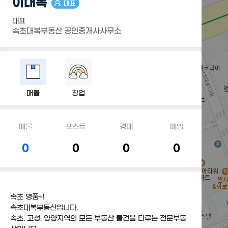
이대복
대표
대표
속초대복부동산 공인중개사사무소
매물
창업
매물
포스트
경매
매입
0
0
0
0
속초 명품~!
속초대복부동산입니다.
속초, 고성, 양양지역의 모든 부동산 물건을 다루는 전문부동