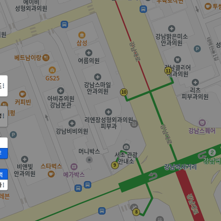
도
정
2
액
가