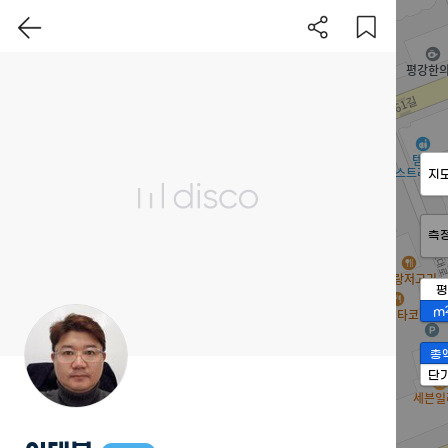
지
측
평
m
총
단