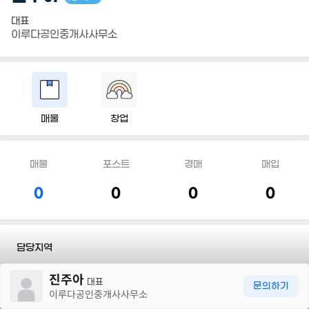
대표
이루다공인중개사사무소
매물
창업
매물
포스트
경매
매입
0
0
0
0
담당지역
30m
진주아
전화
010 9465 9664
대표
문의하기
이루다공인중개사사무소