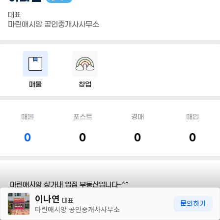
대표
마린애시앙 공인중개사사무소
매물
창업
매물
포스트
경매
매입
0
0
0
0
마린애시앙 상가내 입점 부동산입니다~^^
30m
이나연
대표
문의하기
마린애시앙 공인중개사사무소
담당지역