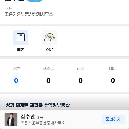
대표
조은기운부동산중개사무소
매물
창업
매물
포스트
경매
매입
0
0
0
0
상가 재개발 재건축 수익형부동산
30m
김수안
대표
담당지역
문의하기
조은기운부동산중개사무소