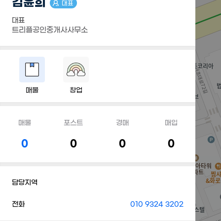
김윤희
대표
대표
트리플공인중개사사무소
매물
창업
매물
포스트
경매
매입
0
0
0
0
담당지역
전화
010 9324 3202