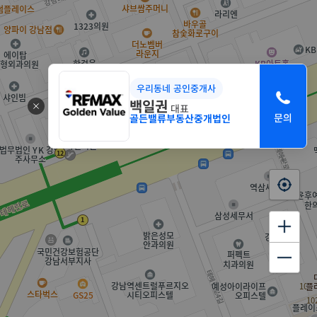
우리동네 공인중개사
백일권
대표
골든밸류부동산중개법인