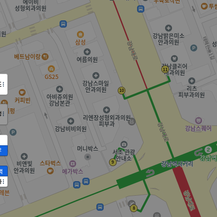
도
정
2
액
가