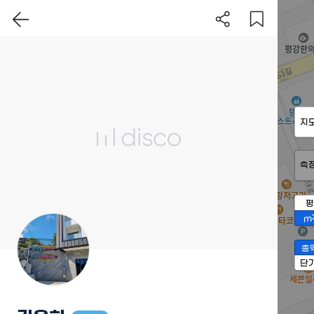
지
측
평
m
총
단