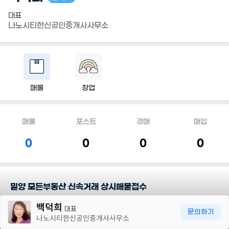
대표
나노시티한신공인중개사사무소
매물
창업
매물
포스트
경매
매입
0
0
0
0
밀양 모든부동산 신속거래 상시매물접수
30m
백덕희
(네이버 블로그)
대표
문의하기
나노시티한신공인중개사사무소
검색 :
https://blog.naver.com/sunny3882
(밀양황금알부동산)