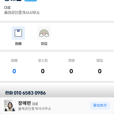
대표
올레공인중개사사무소
매물
창업
매물
포스트
경매
매입
0
0
0
0
전화 010 6583 0986
30m
장애련
정직과 신뢰로 열심히 뛰겠습니다.
대표
문의하기
올레공인중개사사무소
다양한 물건 다량 보유