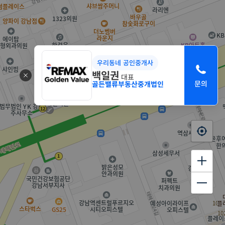
우리동네 공인중개사
백일권
대표
골든밸류부동산중개법인