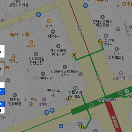
도
정
2
액
가