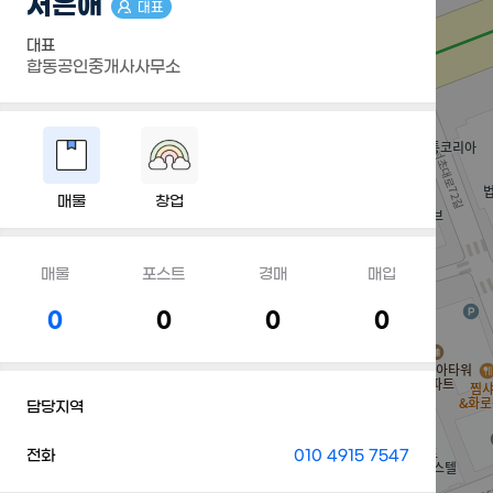
서은애
대표
대표
합동공인중개사사무소
매물
창업
매물
포스트
경매
매입
0
0
0
0
담당지역
전화
010 4915 7547