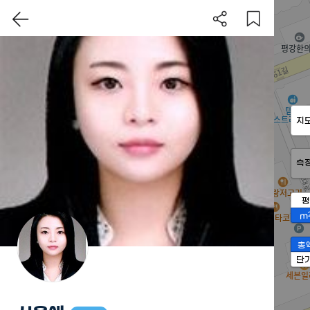
지
측
평
m
총
단