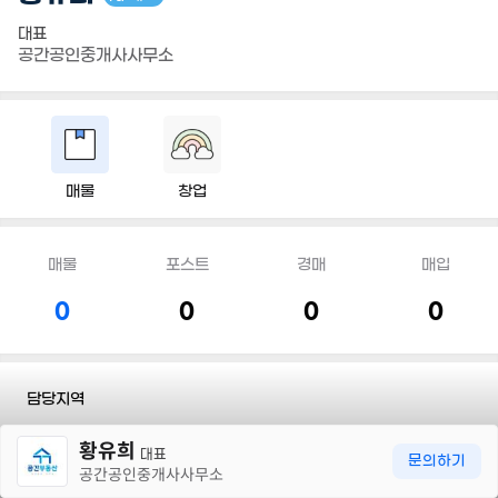
대표
공간공인중개사사무소
매물
창업
매물
포스트
경매
매입
0
0
0
0
담당지역
30m
황유희
전화
010 4544 8762
대표
문의하기
공간공인중개사사무소