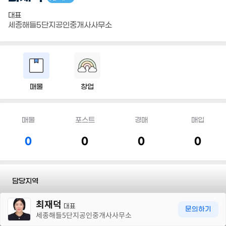
대표
세종해들5단지공인중개사사무소
매물
창업
매물
포스트
경매
매입
0
0
0
0
담당지역
30m
최재덕
전화
010 5172 9724
대표
문의하기
세종해들5단지공인중개사사무소