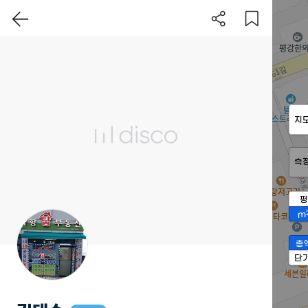
지
측
평
m
총
단