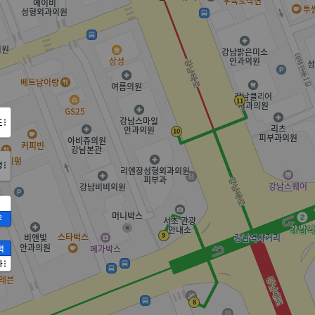
도
정
2
액
가