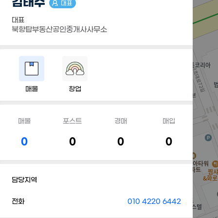
김태수
대표
대표
북항탑부동산공인중개사사무소
매물
창업
매물
포스트
경매
매입
0
0
0
0
담당지역
전화
010 4220 6442