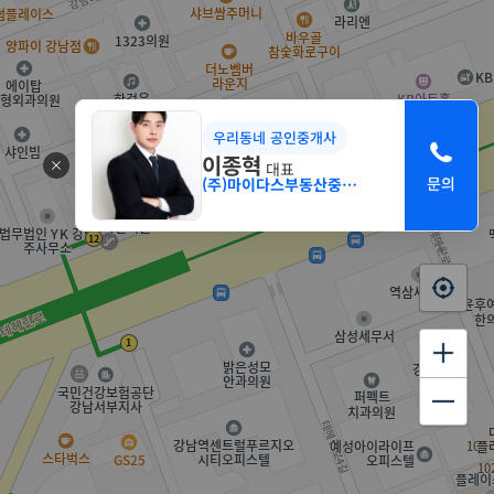
우리동네 공인중개사
이종혁
대표
(주)마이다스부동산중개법인 서초