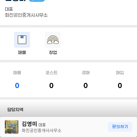
대표
화진공인중개사사무소
매물
창업
매물
포스트
경매
매입
0
0
0
0
담당지역
30m
김영미
전화
032 883 9947
대표
문의하기
화진공인중개사사무소