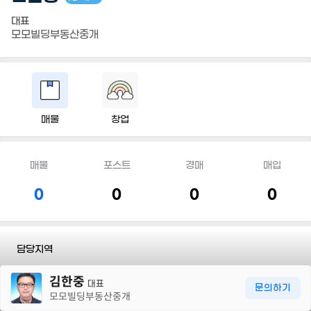
대표
모모빌딩부동산중개
매물
창업
매물
포스트
경매
매입
0
0
0
0
담당지역
30m
김한중
전화
010 9020 8386
대표
문의하기
모모빌딩부동산중개