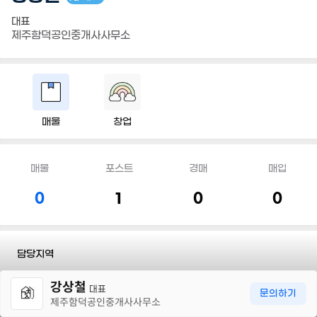
대표
제주함덕공인중개사사무소
매물
창업
매물
포스트
경매
매입
0
1
0
0
담당지역
30m
강상철
전문유형
#상가/사무실
#단독/다가구
#토지
대표
문의하기
제주함덕공인중개사사무소
전화
010 6302 0008