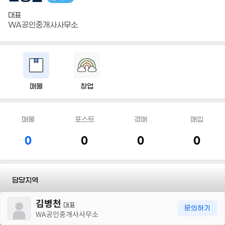
대표
WA공인중개사사무소
매물
창업
매물
포스트
경매
매입
0
0
0
0
담당지역
30m
김병천
전화
010 8949 0160
대표
문의하기
WA공인중개사사무소