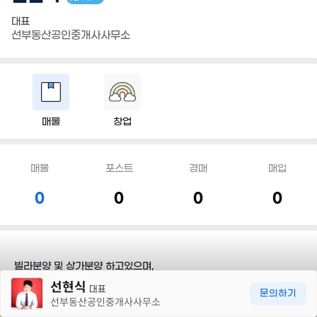
대표
선부동산공인중개사사무소
매물
창업
매물
포스트
경매
매입
0
0
0
0
빌라분양 및 상가분양 하고있으며,
30m
선현식
대표
문의하기
빌라소액투자,상가투자와 상가 사무실 임대 및
선부동산공인중개사사무소