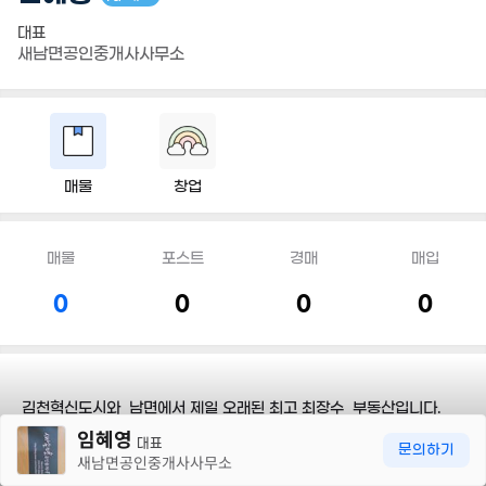
대표
새남면공인중개사사무소
매물
창업
매물
포스트
경매
매입
0
0
0
0
김천혁신도시와 남면에서 제일 오래된 최고 최장수 부동산입니다.
30m
정직과 신용의 바탕에 안목과 실력을 키워온 사람냄새 나는 토박이
임혜영
대표
문의하기
중개업소입니다.
새남면공인중개사사무소