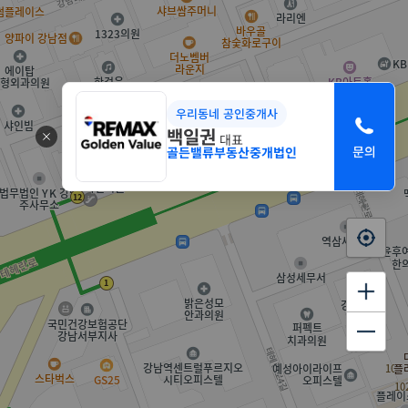
우리동네 공인중개사
백일권
대표
골든밸류부동산중개법인