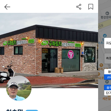
지
측
평
m
총
단