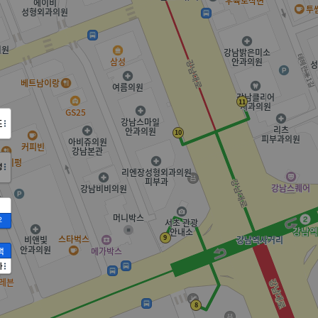
도
정
2
액
가