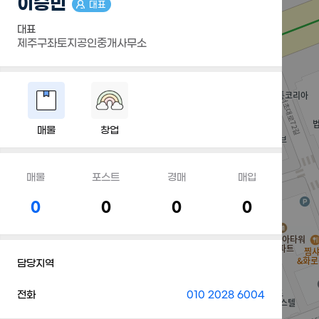
이승민
대표
대표
제주구좌토지공인중개사무소
매물
창업
매물
포스트
경매
매입
0
0
0
0
담당지역
전화
010 2028 6004