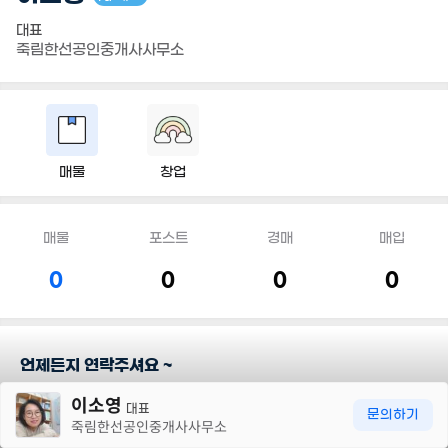
대표
죽림한선공인중개사사무소
매물
창업
매물
포스트
경매
매입
0
0
0
0
언제든지 연락주셔요 ~
30m
이소영
대표
담당지역
문의하기
죽림한선공인중개사사무소