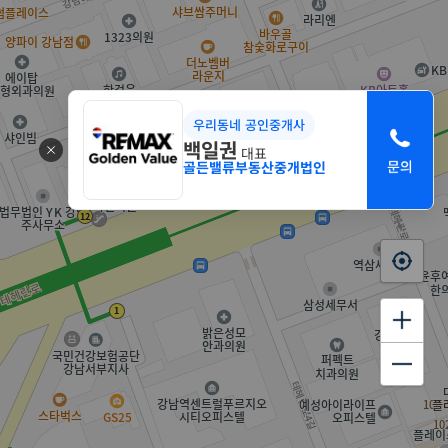
우리동네 공인중개사
백일권
대표
골든밸류부동산중개법인