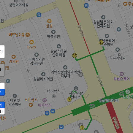
도
정
2
액
가