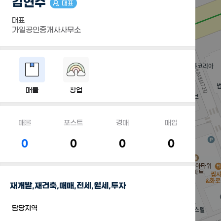
김연수
대표
대표
가일공인중개사사무소
매물
창업
매물
포스트
경매
매입
0
0
0
0
재개발,재건축,매매,전세,월세,투자
담당지역