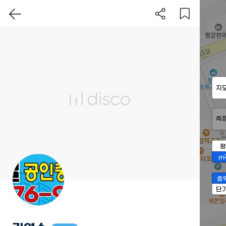
지
측
평
m
총
단