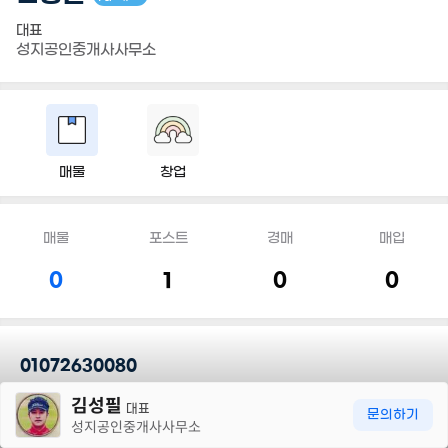
대표
성지공인중개사사무소
매물
창업
매물
포스트
경매
매입
0
1
0
0
01072630080
30m
김성필
대표
담당지역
문의하기
성지공인중개사사무소