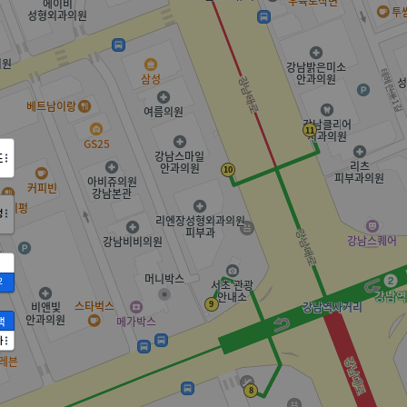
도
정
2
액
가