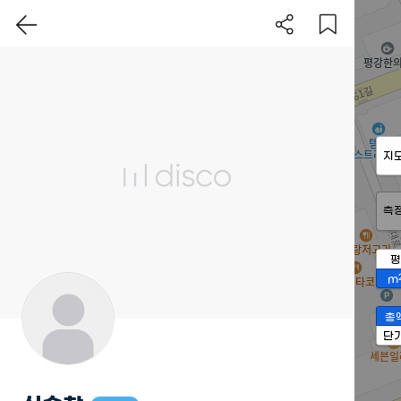
지
측
평
m
총
단