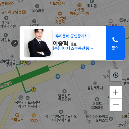
우리동네 공인중개사
이종혁
대표
(주)마이다스부동산중개법인 서초