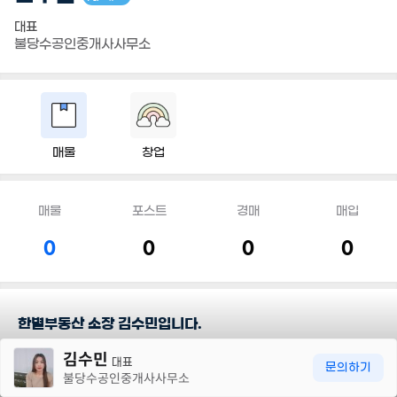
대표
불당수공인중개사사무소
매물
창업
매물
포스트
경매
매입
0
0
0
0
한별부동산 소장 김수민입니다.
30m
김수민
대표
담당지역
문의하기
불당수공인중개사사무소