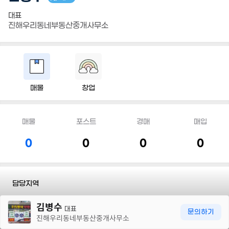
대표
진해우리동네부동산중개사무소
매물
창업
매물
포스트
경매
매입
0
0
0
0
담당지역
30m
김병수
전화
544 4255
대표
문의하기
진해우리동네부동산중개사무소