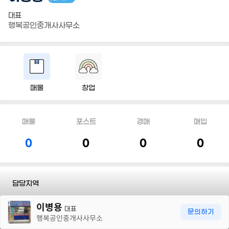
대표
행복공인중개사사무소
매물
창업
매물
포스트
경매
매입
0
0
0
0
담당지역
30m
이병용
전화
010 8985 6670
대표
문의하기
행복공인중개사사무소