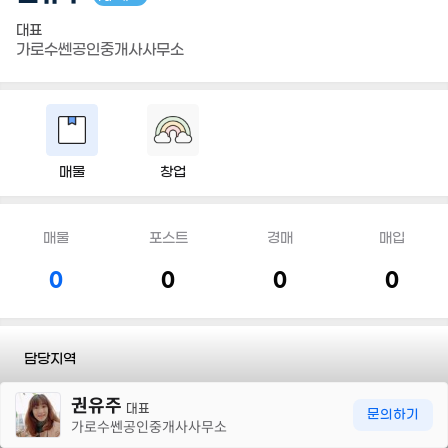
대표
가로수쎈공인중개사사무소
매물
창업
매물
포스트
경매
매입
0
0
0
0
담당지역
30m
권유주
전화
010 4916 2489
대표
문의하기
가로수쎈공인중개사사무소