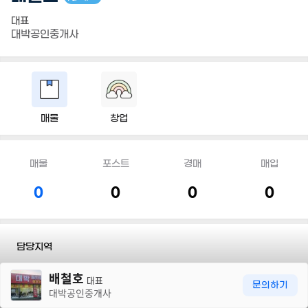
대표
대박공인중개사
매물
창업
매물
포스트
경매
매입
0
0
0
0
담당지역
30m
배철호
전문유형
#공장/창고
#토지
대표
문의하기
대박공인중개사
전화
010 7181 5474