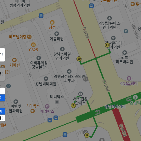
도
정
2
액
가