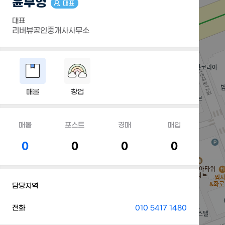
윤무영
대표
대표
리버뷰공인중개사사무소
매물
창업
매물
포스트
경매
매입
0
0
0
0
담당지역
전화
010 5417 1480