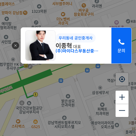
우리동네 공인중개사
이종혁
대표
(주)마이다스부동산중개법인 서초