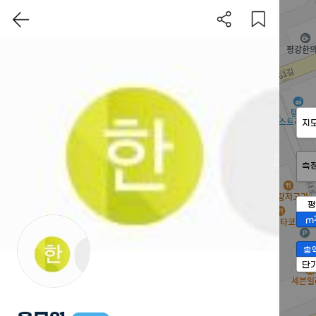
지
측
평
m
총
단