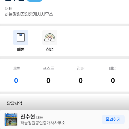
대표
하늘정원공인중개사사무소
매물
창업
매물
포스트
경매
매입
0
0
0
0
담당지역
30m
진수현
전화
010 5874 3325
대표
문의하기
하늘정원공인중개사사무소