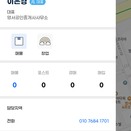
이은경
대표
대표
영서공인중개사사무소
매물
창업
매물
포스트
경매
매입
0
0
0
0
담당지역
전화
010 7684 1701