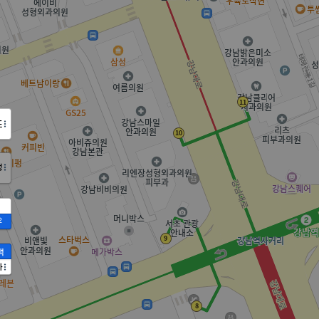
도
정
2
액
가