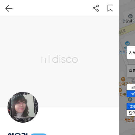
지
측
평
m
총
단