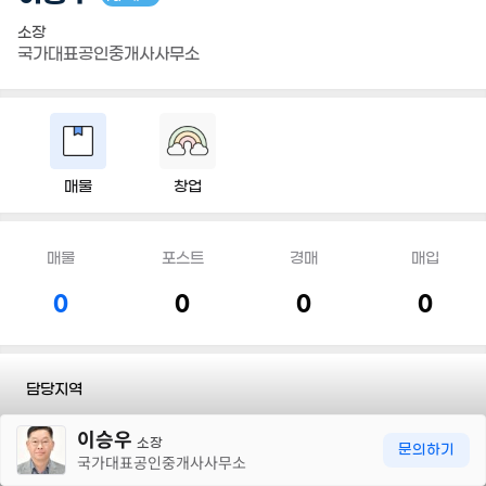
소장
국가대표공인중개사사무소
매물
창업
매물
포스트
경매
매입
0
0
0
0
담당지역
30m
이승우
전화
010 6653 7969
소장
문의하기
국가대표공인중개사사무소