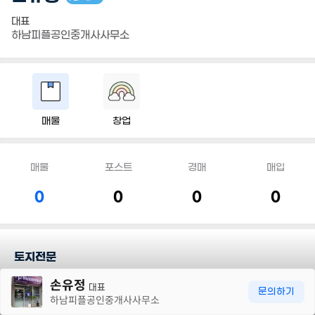
대표
하남피플공인중개사사무소
매물
창업
매물
포스트
경매
매입
0
0
0
0
토지전문
30m
손유정
대표
담당지역
문의하기
하남피플공인중개사사무소