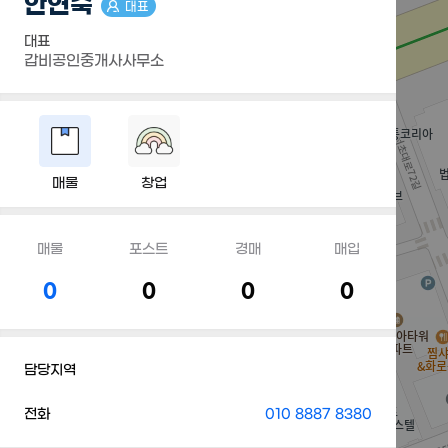
안연숙
대표
대표
갑비공인중개사사무소
매물
창업
매물
포스트
경매
매입
0
0
0
0
담당지역
전화
010 8887 8380