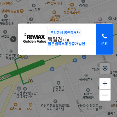
우리동네 공인중개사
백일권
대표
골든밸류부동산중개법인