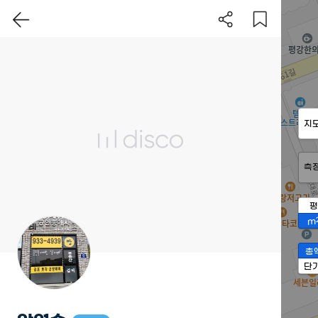
지
측
평
m
총
단