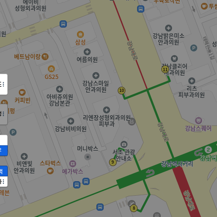
도
정
2
액
가