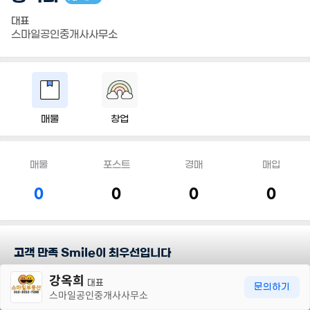
대표
스마일공인중개사사무소
매물
창업
매물
포스트
경매
매입
0
0
0
0
고객 만족 Smile이 최우선입니다
30m
강옥희
고객 만족 Smile을 최우선으로 하는 상도두산위브 스마일 부동산입
대표
문의하기
스마일공인중개사사무소
니다.
한번의 만남을 귀하게 여기며 한결같은 마음으로,