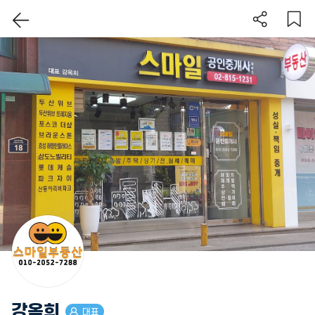
이 지역 보기
강옥희
대표