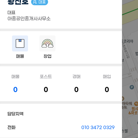
황진호
대표
대표
아중공인중개사사무소
매물
창업
매물
포스트
경매
매입
0
0
0
0
담당지역
전화
010 3472 0329