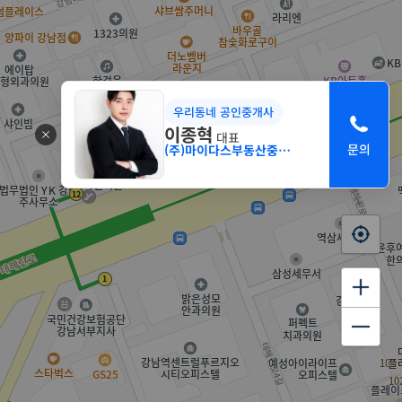
우리동네 공인중개사
이종혁
대표
(주)마이다스부동산중개법인 서초