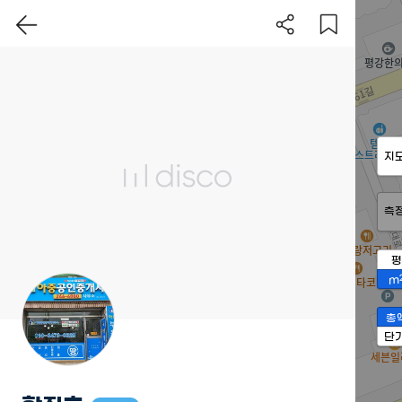
지
측
평
m
총
단