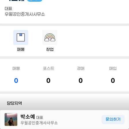
대표
우월공인중개사사무소
매물
창업
매물
포스트
경매
매입
0
0
0
0
담당지역
30m
박소예
전화
010 4864 2367
대표
문의하기
우월공인중개사사무소