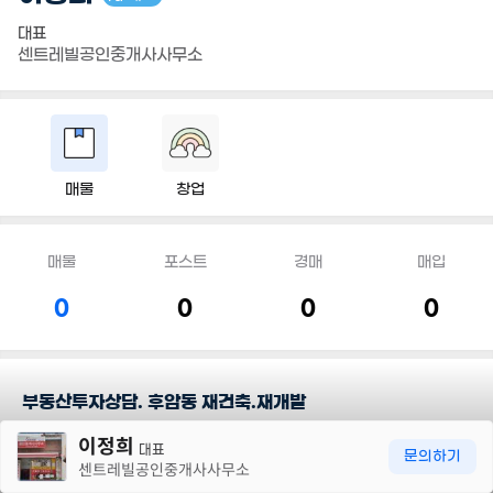
대표
센트레빌공인중개사사무소
매물
창업
매물
포스트
경매
매입
0
0
0
0
부동산투자상담. 후암동 재건축.재개발
30m
이정희
대표
담당지역
문의하기
센트레빌공인중개사사무소