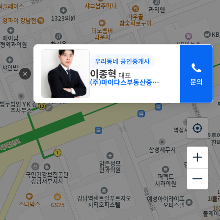
우리동네 공인중개사
이종혁
대표
(주)마이다스부동산중개법인 서초