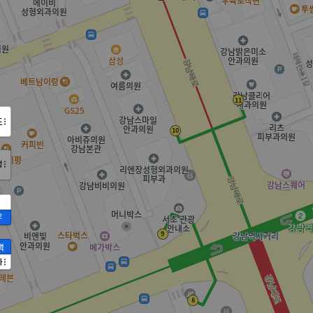
도
정
2
액
가