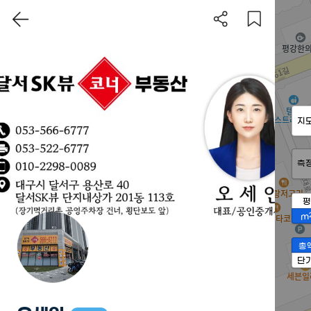
지
측
평
m
총
단