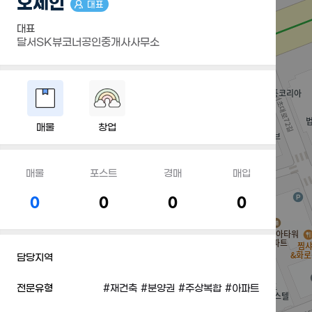
오세인
대표
대표
달서SK뷰코너공인중개사사무소
매물
창업
매물
포스트
경매
매입
0
0
0
0
담당지역
전문유형
#재건축
#분양권
#주상복합
#아파트